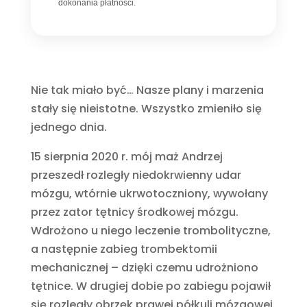
dokonania płatności.
Nie tak miało być… Nasze plany i marzenia
stały się nieistotne. Wszystko zmieniło się
jednego dnia.
15 sierpnia 2020 r. mój maż Andrzej
przeszedł rozległy niedokrwienny udar
mózgu, wtórnie ukrwotoczniony, wywołany
przez zator tętnicy środkowej mózgu.
Wdrożono u niego leczenie trombolityczne,
a następnie zabieg trombektomii
mechanicznej – dzięki czemu udrożniono
tętnice. W drugiej dobie po zabiegu pojawił
się rozległy obrzęk prawej półkuli mózgowej.