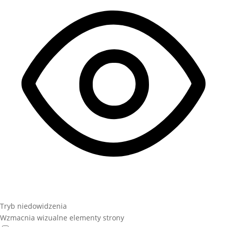
Tryb niedowidzenia
Wzmacnia wizualne elementy strony