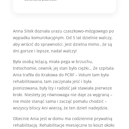
Anna Sitek doznała urazu czaszkowo-mózgowego po
wypadku komunikacyjnym. Od
5 lat dzielnie walczy,
aby wrócić do sprawności. Jest dzielna mimo , że są
dni gorsze i lepsze, nadal walczy!
Była osobą leżącą, miała pega w brzuchu,
tretochomie, cewnik, jej stan było ciężki… Ze szpitala
Ania trafiła do Krakowa do PCRF – Votum tam była
rehabilitowana, tam zaczynała jeść i była
pionizowana, były łzy i radość jak stawiała pierwsze
kroki. Niestety jej równowaga nie daje za wygraną –
nie może stanąć sama i zacząć pomału chodzić –
wszyscy bliscy Ani wierzą, że ten dzień nadejdzie.
Obecnie Ania jest w domu ma codziennie prywatną
rehabilitację. Rehabilitacje miesięczne to koszt około