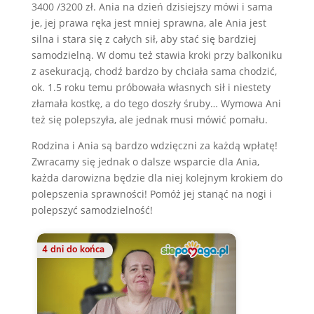
3400 /3200 zł. Ania na dzień dzisiejszy mówi i sama
je, jej prawa ręka jest mniej sprawna, ale Ania jest
silna i stara się z całych sił, aby stać się bardziej
samodzielną. W domu też stawia kroki przy balkoniku
z asekuracją, chodź bardzo by chciała sama chodzić,
ok. 1.5 roku temu próbowała własnych sił i niestety
złamała kostkę, a do tego doszły śruby… Wymowa Ani
też się polepszyła, ale jednak musi mówić pomału.
Rodzina i Ania są bardzo wdzięczni za każdą wpłatę!
Zwracamy się jednak o dalsze wsparcie dla Ania,
każda darowizna będzie dla niej kolejnym krokiem do
polepszenia sprawności! Pomóż jej stanąć na nogi i
polepszyć samodzielność!