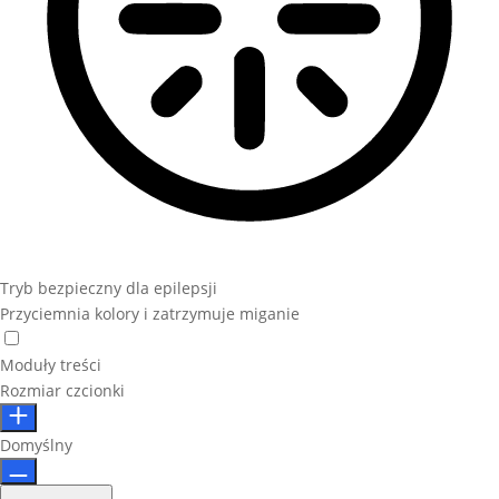
Tryb bezpieczny dla epilepsji
Przyciemnia kolory i zatrzymuje miganie
Moduły treści
Rozmiar czcionki
Domyślny