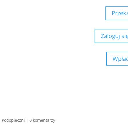
Przek
Zaloguj si
Wpłać
|
Podopieczni
|
0 komentarzy