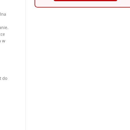
alna
anie.
zce
a w
t do