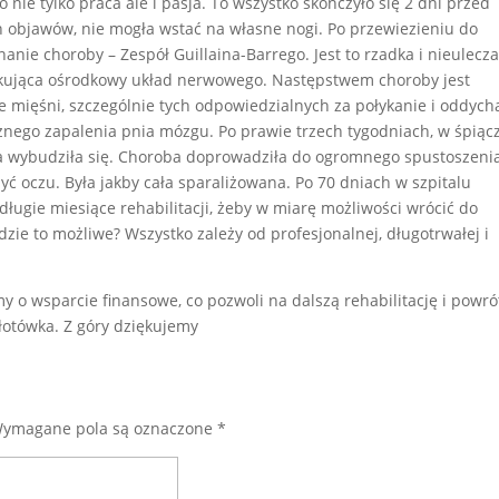
o nie tylko praca ale i pasja. To wszystko skończyło się 2 dni przed
 objawów, nie mogła wstać na własne nogi. Po przewiezieniu do
nanie choroby – Zespół Guillaina-Barrego. Jest to rzadka i nieulecz
kująca ośrodkowy układ nerwowego. Następstwem choroby jest
 mięśni, szczególnie tych odpowiedzialnych za połykanie i oddych
nego zapalenia pnia mózgu. Po prawie trzech tygodniach, w śpiąc
ona wybudziła się. Choroba doprowadziła do ogromnego spustoszeni
zyć oczu. Była jakby cała sparaliżowana. Po 70 dniach w szpitalu
 długie miesiące rehabilitacji, żeby w miarę możliwości wrócić do
zie to możliwe? Wszystko zależy od profesjonalnej, długotrwałej i
simy o wsparcie finansowe, co pozwoli na dalszą rehabilitację i powró
łotówka. Z góry dziękujemy
ymagane pola są oznaczone
*