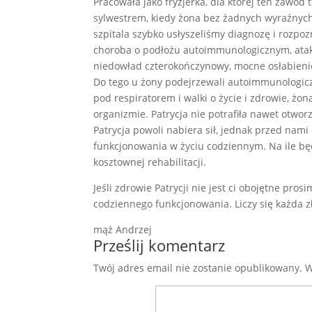
Pracowała jako fryzjerka, dla której ten zawód t
sylwestrem, kiedy żona bez żadnych wyraźnych
szpitala szybko usłyszeliśmy diagnozę i rozpoz
choroba o podłożu autoimmunologicznym, ata
niedowład czterokończynowy, mocne osłabienie
Do tego u żony podejrzewali autoimmunologicz
pod respiratorem i walki o życie i zdrowie, ż
organizmie. Patrycja nie potrafiła nawet otwor
Patrycja powoli nabiera sił, jednak przed nami
funkcjonowania w życiu codziennym. Na ile będ
kosztownej rehabilitacji.
Jeśli zdrowie Patrycji nie jest ci obojętne pro
codziennego funkcjonowania. Liczy się każda z
mąż Andrzej
Prześlij komentarz
Twój adres email nie zostanie opublikowany.
W