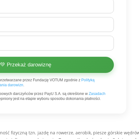
💚 Przekaż darowiznę
przetwarzane przez Fundację VOTUM zgodnie z
Polityką
nia darowizn
.
bowych darczyńców przez PayU S.A. są określone w
Zasadach
stępniony jest na etapie wyboru sposobu dokonania płatności.
wność fizyczną tzn. jazdę na rowerze, aerobik, piesze górskie wędrów