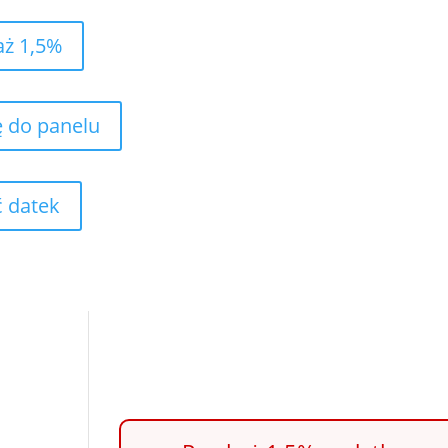
aż 1,5%
ę do panelu
 datek