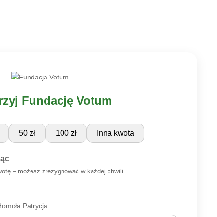
zyj Fundację Votum
50 zł
100 zł
Inna kwota
iąc
wotę – możesz zrezygnować w każdej chwili
omoła Patrycja