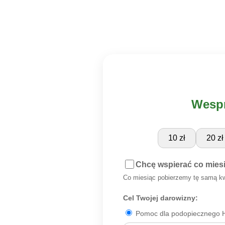
Wespr
10 zł
20 zł
Chcę wspierać co mies
Co miesiąc pobierzemy tę samą k
Cel Twojej darowizny:
Pomoc dla podopiecznego H