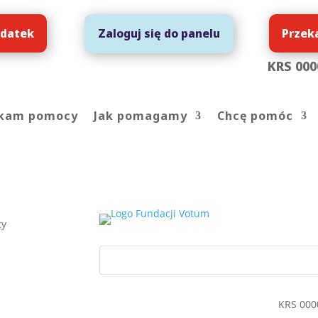
 datek
Przek
Zaloguj się do panelu
KRS 000
kam pomocy
Jak pomagamy
Chcę pomóc
cy
KRS 000