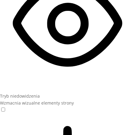
Tryb niedowidzenia
Wzmacnia wizualne elementy strony