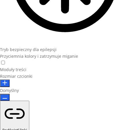
Tryb bezpieczny dla epilepsji
Przyciemnia kolory i zatrzymuje miganie
Moduły treści
Rozmiar czcionki
Domyślny