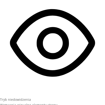
Tryb niedowidzenia
Wzmacnia wizualne elementy strony