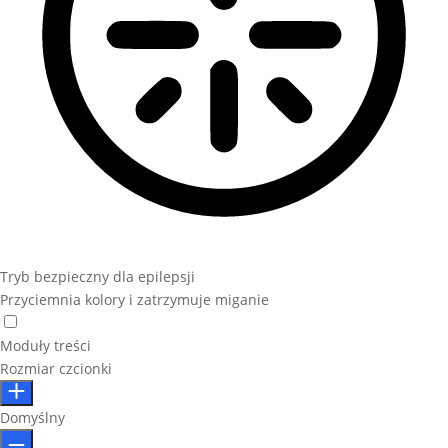
Tryb bezpieczny dla epilepsji
Przyciemnia kolory i zatrzymuje miganie
Moduły treści
Rozmiar czcionki
Domyślny