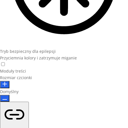
Tryb bezpieczny dla epilepsji
Przyciemnia kolory i zatrzymuje miganie
Moduły treści
Rozmiar czcionki
Domyślny