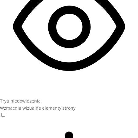
Tryb niedowidzenia
Wzmacnia wizualne elementy strony