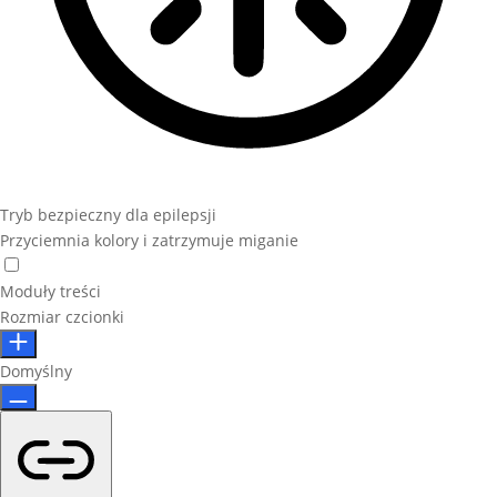
Tryb bezpieczny dla epilepsji
Przyciemnia kolory i zatrzymuje miganie
Moduły treści
Rozmiar czcionki
Domyślny