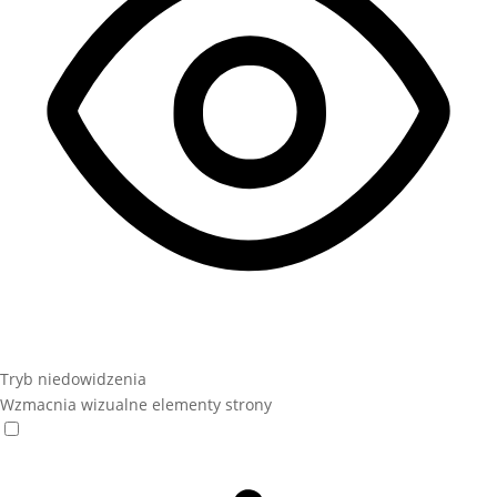
Tryb niedowidzenia
Wzmacnia wizualne elementy strony