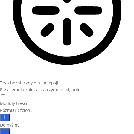
Tryb bezpieczny dla epilepsji
Przyciemnia kolory i zatrzymuje miganie
Moduły treści
Rozmiar czcionki
Domyślny