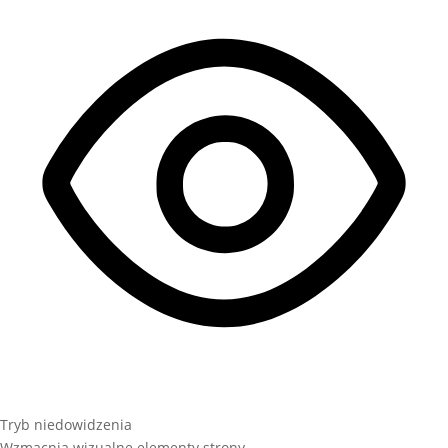
Tryb niedowidzenia
Wzmacnia wizualne elementy strony