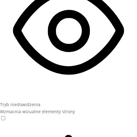
Tryb niedowidzenia
Wzmacnia wizualne elementy strony