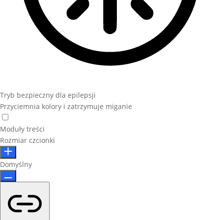
Tryb bezpieczny dla epilepsji
Przyciemnia kolory i zatrzymuje miganie
Moduły treści
Rozmiar czcionki
Domyślny