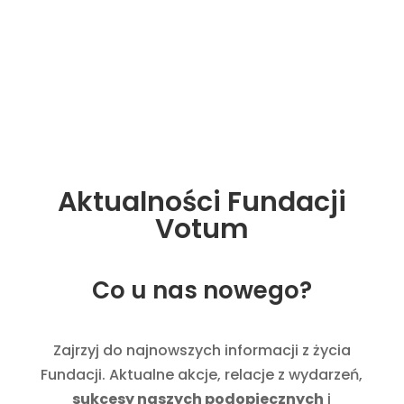
nowoczesnego urządzenia, które wspiera proces
rehabilitacji w sposób bezpieczny i komfortowy.
Więcej
Aktualności Fundacji
Votum
Co u nas nowego?
Zajrzyj do najnowszych informacji z życia
Fundacji. Aktualne akcje, relacje z wydarzeń,
sukcesy naszych podopiecznych
i