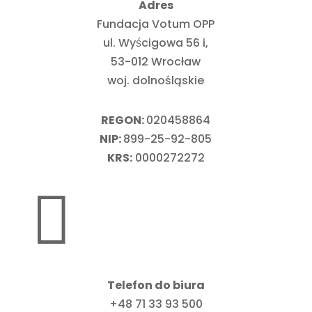
Adres
Fundacja Votum OPP
ul. Wyścigowa 56 i,
53-012 Wrocław
woj. dolnośląskie
REGON:
020458864
NIP:
899-25-92-805
KRS:
0000272272

Telefon do biura
+48 71 33 93 500