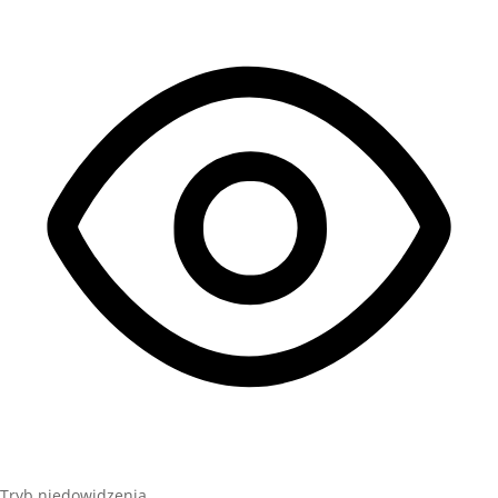
Tryb niedowidzenia