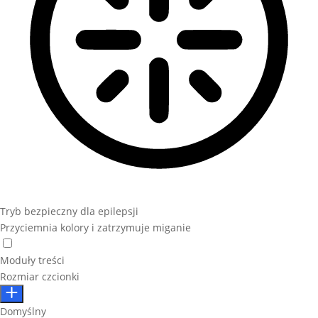
Tryb bezpieczny dla epilepsji
Przyciemnia kolory i zatrzymuje miganie
Moduły treści
Rozmiar czcionki
Domyślny