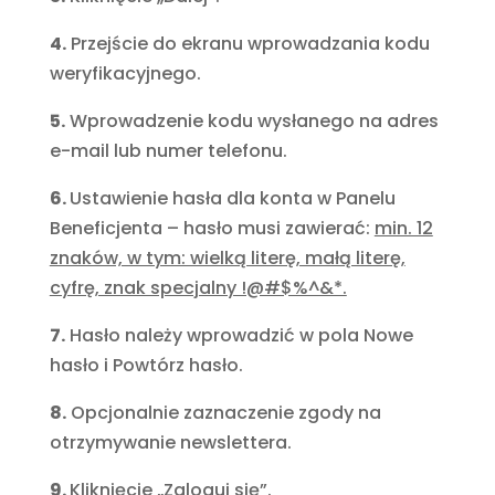
4.
Przejście do ekranu wprowadzania kodu
weryfikacyjnego.
5.
Wprowadzenie kodu wysłanego na adres
e-mail lub numer telefonu.
6.
Ustawienie hasła dla konta w Panelu
Beneficjenta – hasło musi zawierać:
min. 12
znaków, w tym: wielką literę, małą literę,
cyfrę, znak specjalny !@#$%^&*.
7.
Hasło należy wprowadzić w pola Nowe
hasło i Powtórz hasło.
8.
Opcjonalnie zaznaczenie zgody na
otrzymywanie newslettera.
9.
Kliknięcie „Zaloguj się”.