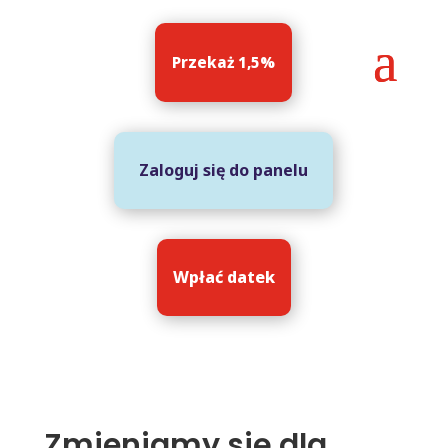
Przekaż 1,5%
Zaloguj się do panelu
Wpłać datek
Zmieniamy się dla