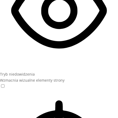
Tryb niedowidzenia
Wzmacnia wizualne elementy strony