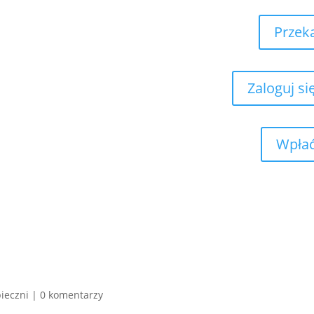
Przek
Zaloguj si
Wpłać
ieczni
|
0 komentarzy