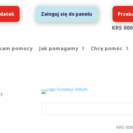
 datek
Przek
Zaloguj się do panelu
KRS 000
kam pomocy
Jak pomagamy
Chcę pomóc
cy
KRS 000