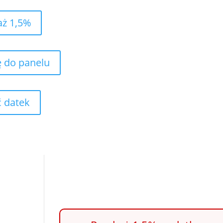
aż 1,5%
ę do panelu
 datek