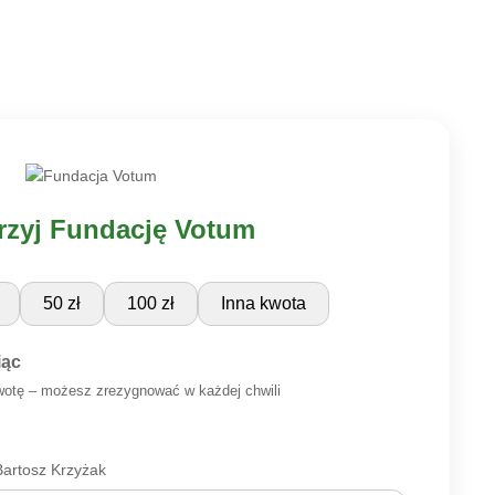
zyj Fundację Votum
50 zł
100 zł
Inna kwota
iąc
wotę – możesz zrezygnować w każdej chwili
artosz Krzyżak