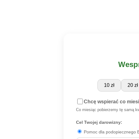
Wespr
10 zł
20 zł
Chcę wspierać co mies
Co miesiąc pobierzemy tę samą k
Cel Twojej darowizny:
Pomoc dla podopiecznego B