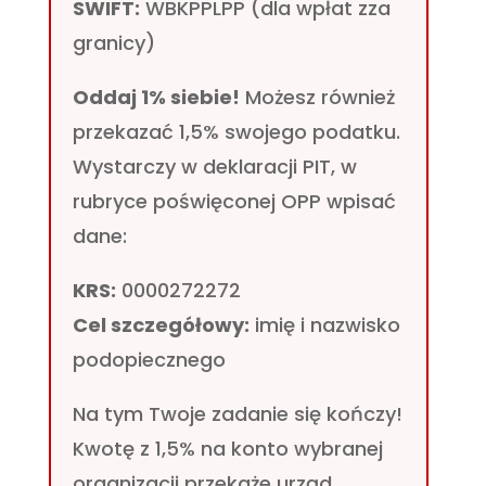
SWIFT:
WBKPPLPP (dla wpłat zza
granicy)
Oddaj 1% siebie!
Możesz również
przekazać 1,5% swojego podatku.
Wystarczy w deklaracji PIT, w
rubryce poświęconej OPP wpisać
dane:
KRS:
0000272272
Cel szczegółowy:
imię i nazwisko
podopiecznego
Na tym Twoje zadanie się kończy!
Kwotę z 1,5% na konto wybranej
organizacji przekaże urząd