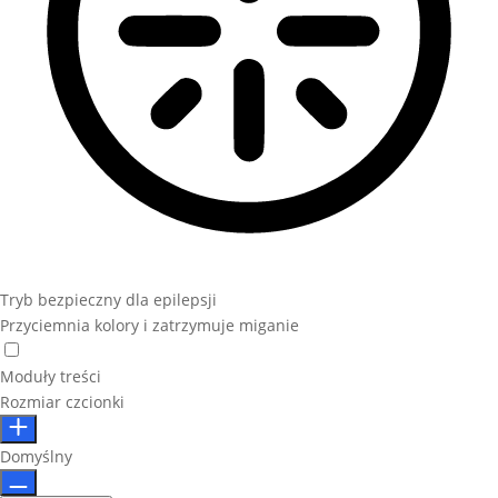
Tryb bezpieczny dla epilepsji
Przyciemnia kolory i zatrzymuje miganie
Moduły treści
Rozmiar czcionki
Domyślny