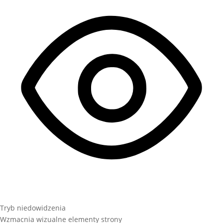
Tryb niedowidzenia
Wzmacnia wizualne elementy strony