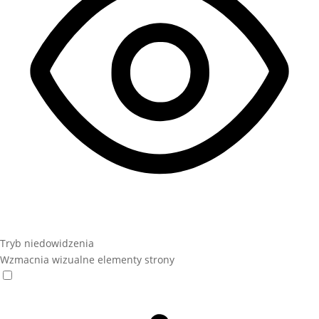
Tryb niedowidzenia
Wzmacnia wizualne elementy strony