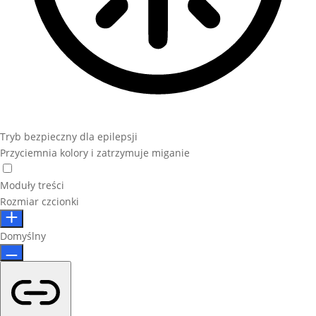
Tryb bezpieczny dla epilepsji
Przyciemnia kolory i zatrzymuje miganie
Moduły treści
Rozmiar czcionki
Domyślny