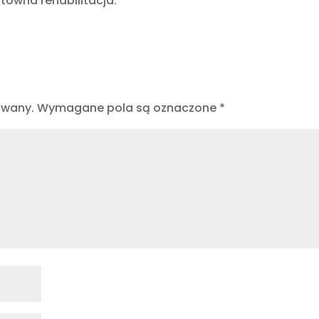
towna rehabilitacja.”
owany.
Wymagane pola są oznaczone
*