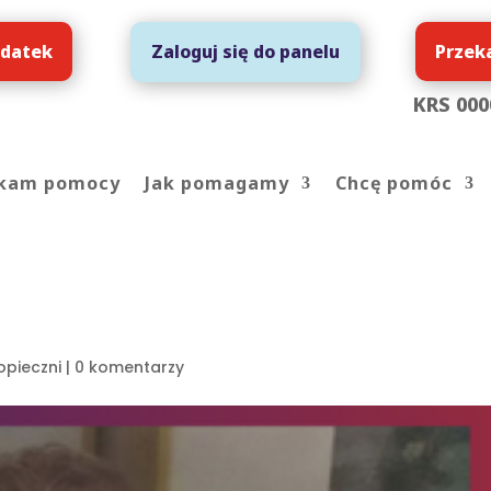
 datek
Przek
Zaloguj się do panelu
KRS 000
kam pomocy
Jak pomagamy
Chcę pomóc
opieczni
|
0 komentarzy