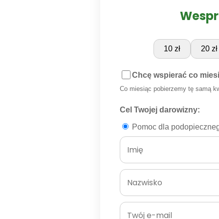
Wespr
10 zł
20 zł
Chcę wspierać co mies
Co miesiąc pobierzemy tę samą k
Cel Twojej darowizny:
Pomoc dla podopieczneg