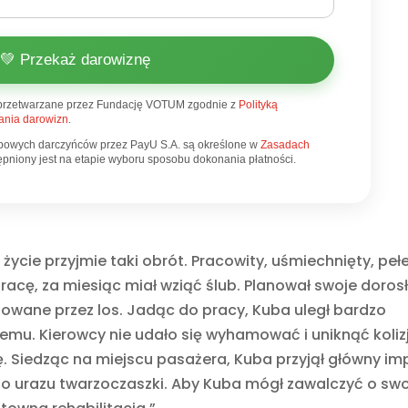
💚 Przekaż darowiznę
przetwarzane przez Fundację VOTUM zgodnie z
Polityką
nia darowizn
.
bowych darczyńców przez PayU S.A. są określone w
Zasadach
stępniony jest na etapie wyboru sposobu dokonania płatności.
 życie przyjmie taki obrót. Pracowity, uśmiechnięty, peł
racę, za miesiąc miał wziąć ślub. Planował swoje doros
yżowane przez los. Jadąc do pracy, Kuba uległ bardzo
 Kierowcy nie udało się wyhamować i uniknąć kolizj
ę. Siedząc na miejscu pasażera, Kuba przyjął główny im
o urazu twarzoczaszki. Aby Kuba mógł zawalczyć o sw