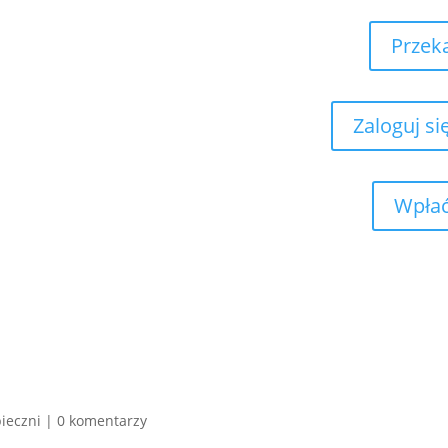
Przek
Zaloguj si
Wpłać
ieczni
|
0 komentarzy