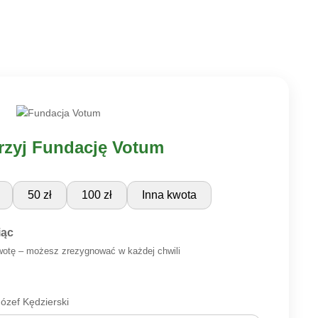
zyj Fundację Votum
50 zł
100 zł
Inna kwota
iąc
wotę – możesz zrezygnować w każdej chwili
zef Kędzierski