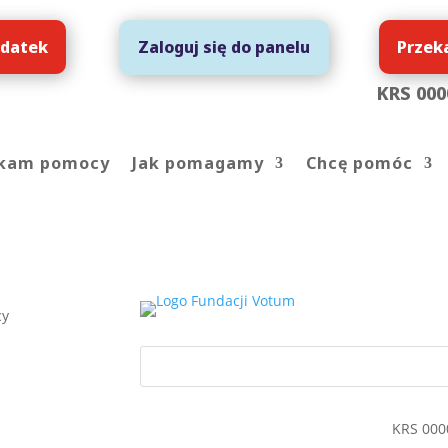
 datek
Przek
Zaloguj się do panelu
KRS 000
kam pomocy
Jak pomagamy
Chcę pomóc
cy
KRS 000