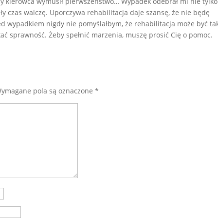
ny kierowca wymusił pierwszeństwo… Wypadek odebrał mi nie tylko
ły czas walczę. Uporczywa rehabilitacja daje szansę, że nie będę
ed wypadkiem nigdy nie pomyślałbym, że rehabilitacja może być ta
kać sprawność. Żeby spełnić marzenia, muszę prosić Cię o pomoc.
ymagane pola są oznaczone
*