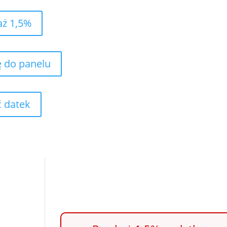
aż 1,5%
ę do panelu
 datek