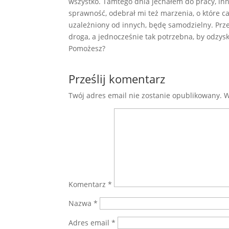
wszystko. Tamtego dnia jechałem do pracy, in
sprawność, odebrał mi też marzenia, o które ca
uzależniony od innych, będę samodzielny. Prz
droga, a jednocześnie tak potrzebna, by odzys
Pomożesz?
Prześlij komentarz
Twój adres email nie zostanie opublikowany.
W
Komentarz
*
Nazwa
*
Adres email
*