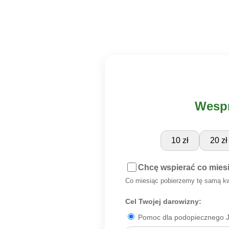
Wespr
10 zł
20 zł
Chcę wspierać co mies
Co miesiąc pobierzemy tę samą k
Cel Twojej darowizny:
Pomoc dla podopiecznego Jó