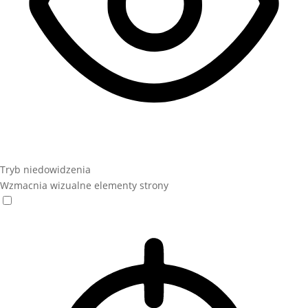
Tryb niedowidzenia
Wzmacnia wizualne elementy strony