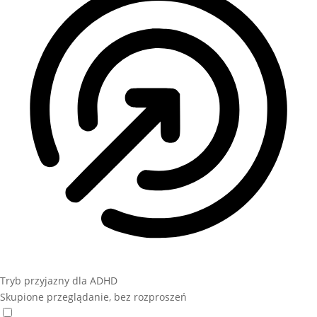
Tryb przyjazny dla ADHD
Skupione przeglądanie, bez rozproszeń