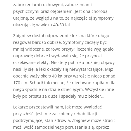
zaburzeniami ruchowymi, zaburzeniami
psychicznymi oraz otępieniem. Jest ona chorobą
utajoną, ze względu na to, że najczęściej symptomy
ukazują się w wieku 40-50 lat.
Zbigniew dostał odpowiednie leki, na które długo
reagował bardzo dobrze. Symptomy zaczęły być
mniej widoczne, zdrowo przytył, leczenie wyglądało
naprawdę dobrze i wydawało się, że przynosi
oczekiwane efekty. Niestety pół roku później objawy
nasiliły się, a leki okazały się niewystarczające. Mąż
obecnie waży około 40 kg przy wzroście nieco ponad
170 cm. Schudł tak mocno, że niedawno kupiłam dla
niego spodnie na dziale dziecięcym. Wszystkie inne
były po prostu za duże i spadały mu z bioder…
Lekarze przedstawili nam, jak może wyglądać
przyszłość. Jeśli nie zaczniemy rehabilitacji
podtrzymującej stan zdrowia, Zbigniew może stracić
możliwość samodzielnego poruszania się, oprócz