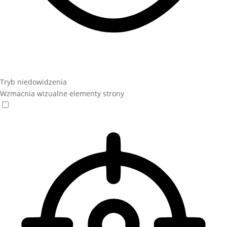
Tryb niedowidzenia
Wzmacnia wizualne elementy strony