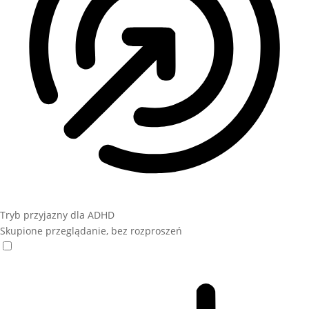
Tryb przyjazny dla ADHD
Skupione przeglądanie, bez rozproszeń