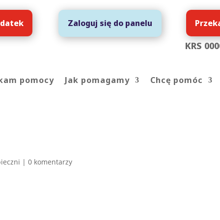
 datek
Przek
Zaloguj się do panelu
KRS 000
kam pomocy
Jak pomagamy
Chcę pomóc
ieczni
|
0 komentarzy