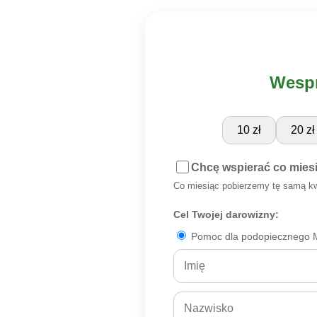
Wespr
10 zł
20 zł
Chcę wspierać co mies
Co miesiąc pobierzemy tę samą k
Cel Twojej darowizny:
Pomoc dla podopiecznego M