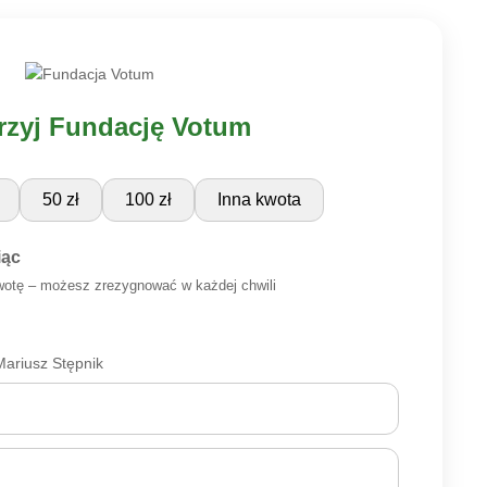
zyj Fundację Votum
50 zł
100 zł
Inna kwota
iąc
wotę – możesz zrezygnować w każdej chwili
ariusz Stępnik