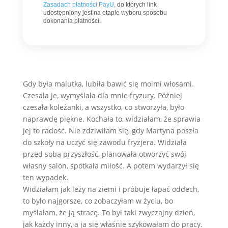
Zasadach płatności PayU
, do których link
udostępniony jest na etapie wyboru sposobu
dokonania płatności.
Gdy była malutka, lubiła bawić się moimi włosami.
Czesała je, wymyślała dla mnie fryzury. Później
czesała koleżanki, a wszystko, co stworzyła, było
naprawdę piękne. Kochała to, widziałam, że sprawia
jej to radość. Nie zdziwiłam się, gdy Martyna poszła
do szkoły na uczyć się zawodu fryzjera. Widziała
przed sobą przyszłość, planowała otworzyć swój
własny salon, spotkała miłość. A potem wydarzył się
ten wypadek.
Widziałam jak leży na ziemi i próbuje łapać oddech,
to było najgorsze, co zobaczyłam w życiu, bo
myślałam, że ją stracę. To był taki zwyczajny dzień,
jak każdy inny, a ja się właśnie szykowałam do pracy.