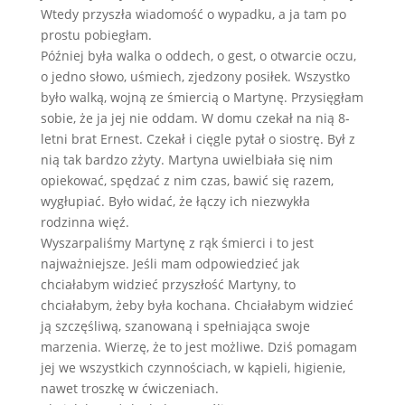
Wtedy przyszła wiadomość o wypadku, a ja tam po
prostu pobiegłam.
Później była walka o oddech, o gest, o otwarcie oczu,
o jedno słowo, uśmiech, zjedzony posiłek. Wszystko
było walką, wojną ze śmiercią o Martynę. Przysięgłam
sobie, że ja jej nie oddam. W domu czekał na nią 8-
letni brat Ernest. Czekał i cięgle pytał o siostrę. Był z
nią tak bardzo zżyty. Martyna uwielbiała się nim
opiekować, spędzać z nim czas, bawić się razem,
wygłupiać. Było widać, że łączy ich niezwykła
rodzinna więź.
Wyszarpaliśmy Martynę z rąk śmierci i to jest
najważniejsze. Jeśli mam odpowiedzieć jak
chciałabym widzieć przyszłość Martyny, to
chciałabym, żeby była kochana. Chciałabym widzieć
ją szczęśliwą, szanowaną i spełniająca swoje
marzenia. Wierzę, że to jest możliwe. Dziś pomagam
jej we wszystkich czynnościach, w kąpieli, higienie,
nawet troszkę w ćwiczeniach.