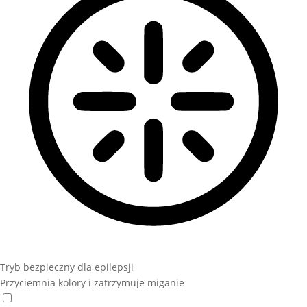
Tryb bezpieczny dla epilepsji
Przyciemnia kolory i zatrzymuje miganie