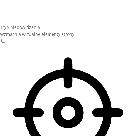
Tryb niedowidzenia
Wzmacnia wizualne elementy strony