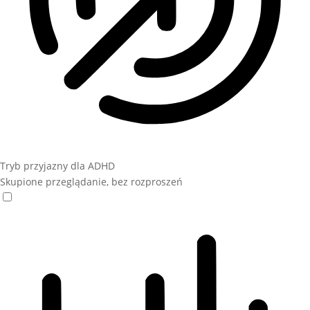
Tryb przyjazny dla ADHD
Skupione przeglądanie, bez rozproszeń