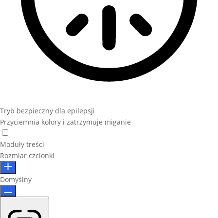
Tryb bezpieczny dla epilepsji
Przyciemnia kolory i zatrzymuje miganie
Moduły treści
Rozmiar czcionki
Domyślny