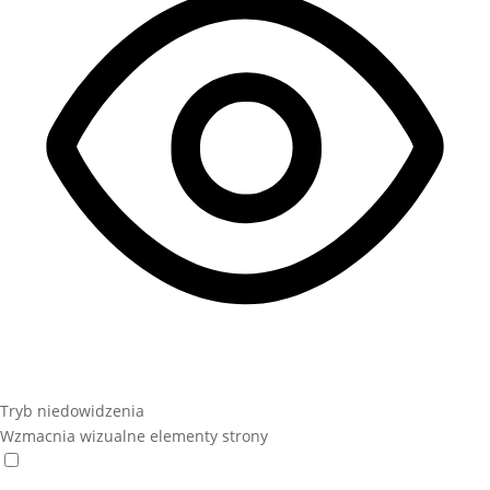
Tryb niedowidzenia
Wzmacnia wizualne elementy strony