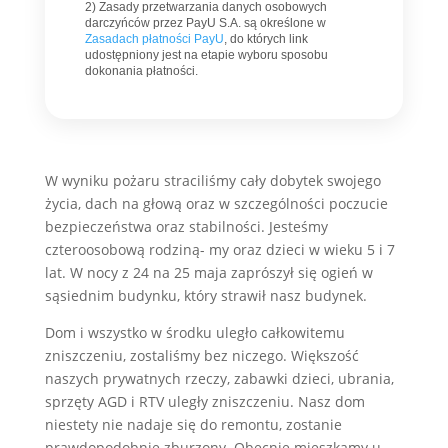
2) Zasady przetwarzania danych osobowych
darczyńców przez PayU S.A. są określone w
Zasadach płatności PayU
, do których link
udostępniony jest na etapie wyboru sposobu
dokonania płatności.
W wyniku pożaru straciliśmy cały dobytek swojego
życia, dach na głową oraz w szczególności poczucie
bezpieczeństwa oraz stabilności. Jesteśmy
czteroosobową rodziną- my oraz dzieci w wieku 5 i 7
lat. W nocy z 24 na 25 maja zaprószył się ogień w
sąsiednim budynku, który strawił nasz budynek.
Dom i wszystko w środku uległo całkowitemu
zniszczeniu, zostaliśmy bez niczego. Większość
naszych prywatnych rzeczy, zabawki dzieci, ubrania,
sprzęty AGD i RTV uległy zniszczeniu. Nasz dom
niestety nie nadaje się do remontu, zostanie
prawdopodobnie zburzony. Obecnie mieszkamy u