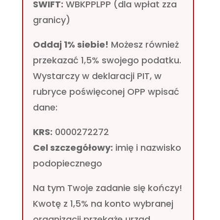
SWIFT:
WBKPPLPP (dla wpłat zza
granicy)
Oddaj 1% siebie!
Możesz również
przekazać 1,5% swojego podatku.
Wystarczy w deklaracji PIT, w
rubryce poświęconej OPP wpisać
dane:
KRS:
0000272272
Cel szczegółowy:
imię i nazwisko
podopiecznego
Na tym Twoje zadanie się kończy!
Kwotę z 1,5% na konto wybranej
organizacji przekaże urząd