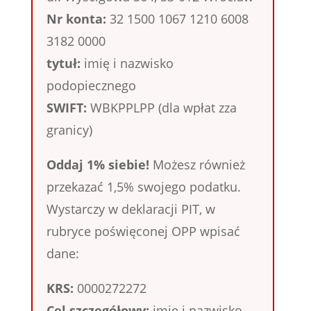
Nr konta:
32 1500 1067 1210 6008
3182 0000
tytuł:
imię i nazwisko
podopiecznego
SWIFT:
WBKPPLPP (dla wpłat zza
granicy)
Oddaj 1% siebie!
Możesz również
przekazać 1,5% swojego podatku.
Wystarczy w deklaracji PIT, w
rubryce poświęconej OPP wpisać
dane:
KRS:
0000272272
Cel szczegółowy:
imię i nazwisko