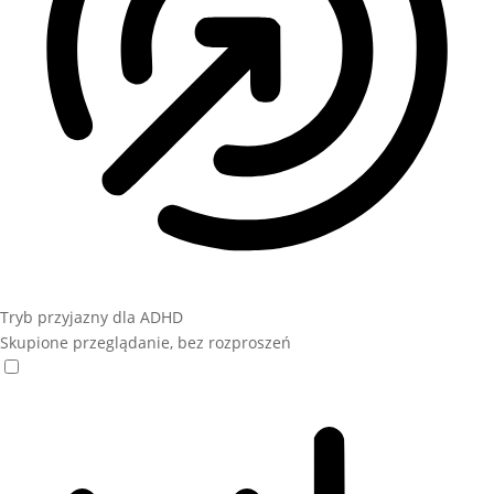
Tryb przyjazny dla ADHD
Skupione przeglądanie, bez rozproszeń