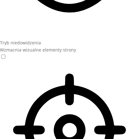
Tryb niedowidzenia
Wzmacnia wizualne elementy strony