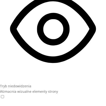
Tryb niedowidzenia
Wzmacnia wizualne elementy strony