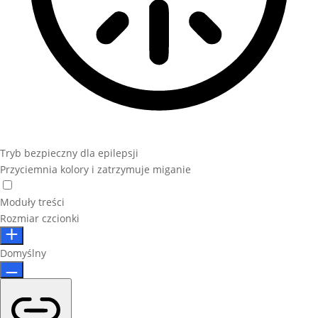
Tryb bezpieczny dla epilepsji
Przyciemnia kolory i zatrzymuje miganie
Moduły treści
Rozmiar czcionki
Domyślny