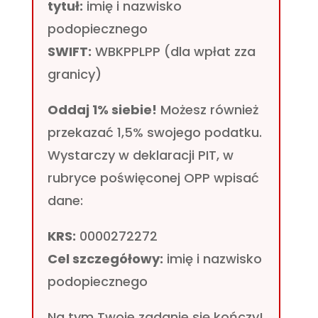
tytuł:
imię i nazwisko
podopiecznego
SWIFT:
WBKPPLPP (dla wpłat zza
granicy)
Oddaj 1% siebie!
Możesz również
przekazać 1,5% swojego podatku.
Wystarczy w deklaracji PIT, w
rubryce poświęconej OPP wpisać
dane:
KRS:
0000272272
Cel szczegółowy:
imię i nazwisko
podopiecznego
Na tym Twoje zadanie się kończy!