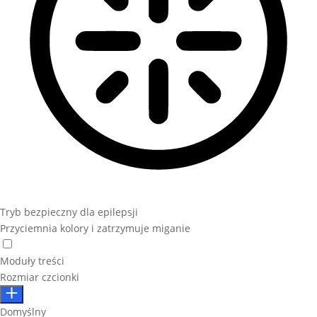
Tryb bezpieczny dla epilepsji
Przyciemnia kolory i zatrzymuje miganie
Moduły treści
Rozmiar czcionki
Domyślny