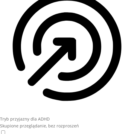
Tryb przyjazny dla ADHD
Skupione przeglądanie, bez rozproszeń