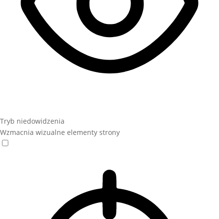
Tryb niedowidzenia
Wzmacnia wizualne elementy strony