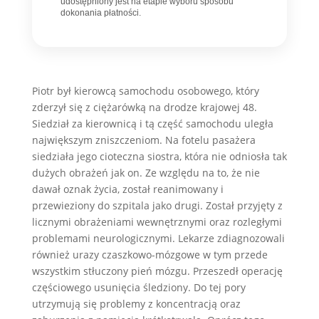
udostępniony jest na etapie wyboru sposobu
dokonania płatności.
Piotr był kierowcą samochodu osobowego, który
zderzył się z ciężarówką na drodze krajowej 48.
Siedział za kierownicą i tą część samochodu uległa
największym zniszczeniom. Na fotelu pasażera
siedziała jego cioteczna siostra, która nie odniosła tak
dużych obrażeń jak on. Ze względu na to, że nie
dawał oznak życia, został reanimowany i
przewieziony do szpitala jako drugi. Został przyjęty z
licznymi obrażeniami wewnętrznymi oraz rozległymi
problemami neurologicznymi. Lekarze zdiagnozowali
również urazy czaszkowo-mózgowe w tym przede
wszystkim stłuczony pień mózgu. Przeszedł operację
częściowego usunięcia śledziony. Do tej pory
utrzymują się problemy z koncentracją oraz