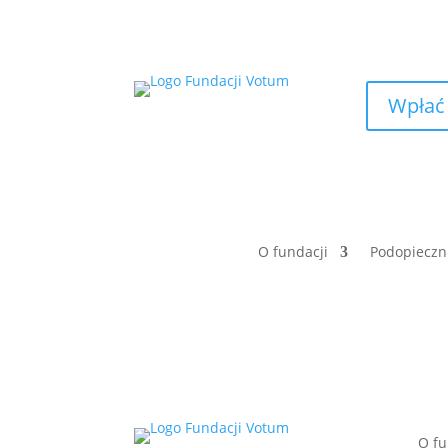
Wpłać
O fundacji
Podopieczn
O fu