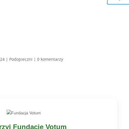
024
|
Podopieczni
|
0 komentarzy
zyj Fundację Votum