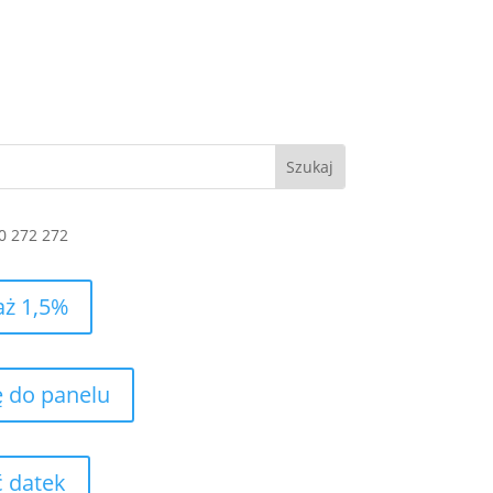
0 272 272
aż 1,5%
ę do panelu
 datek