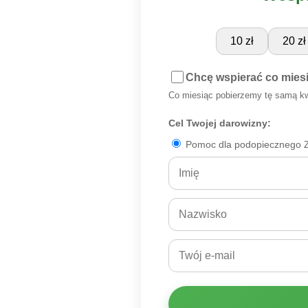
10 zł
20 zł
Chcę wspierać co mies
Co miesiąc pobierzemy tę samą k
Cel Twojej darowizny:
Pomoc dla podopiecznego Z