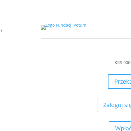
cy
KRS 000
Przek
Zaloguj si
Wpłać