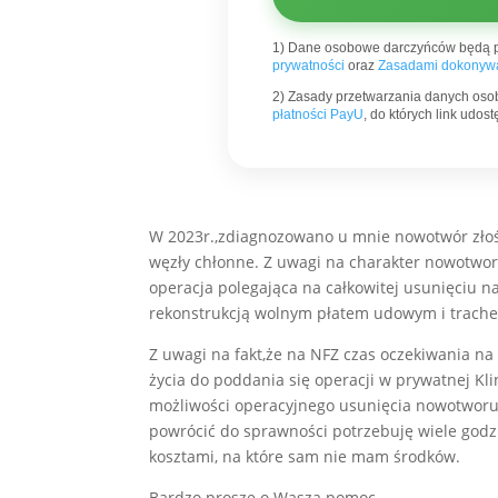
1) Dane osobowe darczyńców będą 
prywatności
oraz
Zasadami dokonywa
2) Zasady przetwarzania danych oso
płatności PayU
, do których link udo
W 2023r.,zdiagnozowano u mnie nowotwór złoś
węzły chłonne. Z uwagi na charakter nowotwor
operacja polegająca na całkowitej usunięciu n
rekonstrukcją wolnym płatem udowym i trache
Z uwagi na fakt,że na NFZ czas oczekiwania na
życia do poddania się operacji w prywatnej K
możliwości operacyjnego usunięcia nowotworu 
powrócić do sprawności potrzebuję wiele godzi
kosztami, na które sam nie mam środków.
Bardzo proszę o Waszą pomoc.