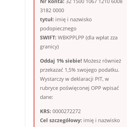
Nr konta:
32 1500 1067 1210 6008
3182 0000
tytuł:
imię i nazwisko
podopiecznego
SWIFT:
WBKPPLPP (dla wpłat zza
granicy)
Oddaj 1% siebie!
Możesz również
przekazać 1,5% swojego podatku.
Wystarczy w deklaracji PIT, w
rubryce poświęconej OPP wpisać
dane:
KRS:
0000272272
Cel szczegółowy:
imię i nazwisko