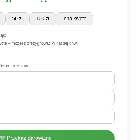
50 zł
100 zł
Inna kwota
iąc
wotę – możesz zrezygnować w każdej chwili
ięba Jarosław
💚 Przekaż darowiznę