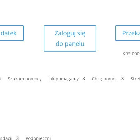
 datek
Zaloguj się
Przek
do panelu
KRS 000
i
Szukam pomocy
Jak pomagamy
Chcę pomóc
Stre
ndacji
Podopieczni