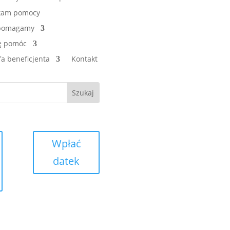
kam pomocy
 pomagamy
ę pomóc
fa beneficjenta
Kontakt
Wpłać
datek