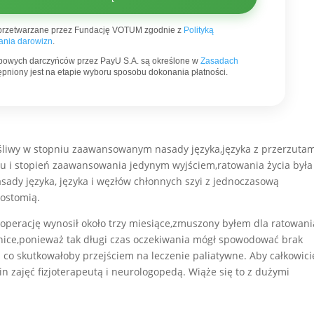
przetwarzane przez Fundację VOTUM zgodnie z
Polityką
nia darowizn
.
bowych darczyńców przez PayU S.A. są określone w
Zasadach
stępniony jest na etapie wyboru sposobu dokonania płatności.
liwy w stopniu zaawansowanym nasady języka,języka z przerzutam
u i stopień zaawansowania jedynym wyjściem,ratowania życia była
asady języka, języka i węzłów chłonnych szyi z jednoczasową
ostomią.
 operację wynosił około trzy miesiące,zmuszony byłem dla ratowani
linice,ponieważ tak długi czas oczekiwania mógł spowodować brak
co skutkowałoby przejściem na leczenie paliatywne. Aby całkowici
n zajęć fizjoterapeutą i neurologopedą. Wiąże się to z dużymi